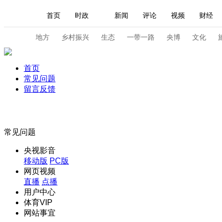
首页
时政
新闻
评论
视频
财经
人民领袖习近平
直播
海外频道
片库
iPanda
栏目大全
联播+
English
中国领导人
节目单
Монгол
听音
央视快评
微视频
习
地方
乡村振兴
生态
一带一路
央博
文化
首页
总台春晚
网络春晚
共产党员网
秧纪录
常见问题
留言反馈
新闻
国内
国际
评论
经济
军事
人民领袖习近平
联播+
热解读
天天学习
常见问题
央视影音
视频
小央视频
小央直播
直播中国
熊猫
移动版
PC版
网页视频
现场
前线
比划
快看
蓝海中国
新兵
直播
点播
用户中心
体育
直播
竞猜
2026年世界杯
2026
体育VIP
网站事宜
VIP会员
CCTV奥林匹克频道
生活体育大会