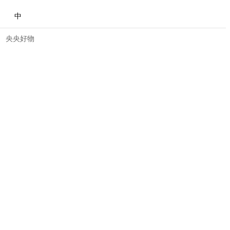
中
央央好物
合体育
亚冬会