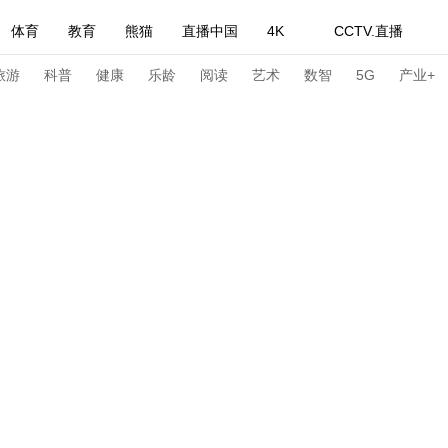
体育
教育
熊猫
直播中国
4K
CCTV.直播
式妙语
主持人
下载央视影音
热解读
天天学习
旅游
科普
健康
乐龄
阅读
艺术
数智
5G
产业+
纪录片网
国家大剧院
大型活动
科技
法治
文娱
人物
公益
图片
习式妙语
央视快评
央视网评
光华锐评
锋面
频道
VR/AR
4K专区
全景新闻
请入列
人生第一次
人生第二次
年冬奥会
CBA
NBA
中超
国足
国际足球
网球
综
体育江湖
文化体育
冰雪道路
足球道路