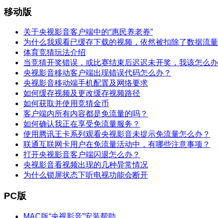
移动版
财经
教育
乡村振兴
生态环境
一带一路
关于央视影音客户端中的“惠民养老券”
大国智造
大国展会
大国保险
云顶对话
为什么我观看已缓存下载的视频，依然被扣除了数据流量
体育竞猜玩法介绍
当竞猜开奖错误，或比赛结束后迟迟未开奖，我该怎么办
央视影音移动客户端出现错误代码怎么办？
央视影音移动端手机配置及网络要求
如何缓存视频及更改缓存视频路径
CCTV.节目官网
直播
节目单
栏目
片库
如何获取并使用竞猜金币
客户端内所有内容都是免流量的吗？
如何确认我正在享受免流量服务？
使用腾讯王卡系列观看央视影音未提示免流量怎么办？
联通互联网卡用户在免流量活动中，有哪些注意事项？
打开央视影音客户端闪退怎么办？
央视影音看视频出现的几种异常情况
为什么锁屏状态下听电视功能会断开
PC版
MAC版“央视影音”安装帮助